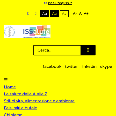
issalute@iss.it
Aa
Aa
Aa
A-
A
A+
facebook
twitter
linkedin
skype
Home
La salute dalla A alla Z
Stili di vita, alimentazione e ambiente
Falsi miti e bufale
Chi siamo