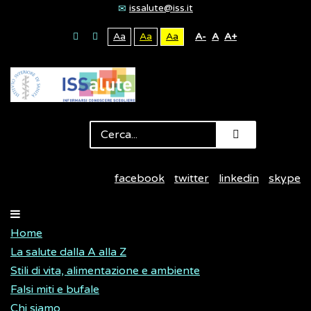
issalute@iss.it
Aa
Aa
Aa
A-
A
A+
facebook
twitter
linkedin
skype
Home
La salute dalla A alla Z
Stili di vita, alimentazione e ambiente
Falsi miti e bufale
Chi siamo