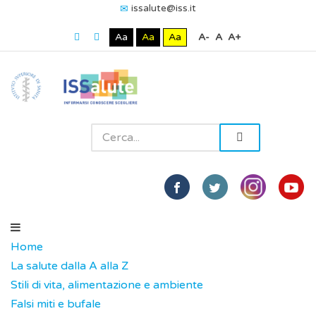
issalute@iss.it
Aa
Aa
Aa
A-
A
A+
Home
La salute dalla A alla Z
Stili di vita, alimentazione e ambiente
Falsi miti e bufale