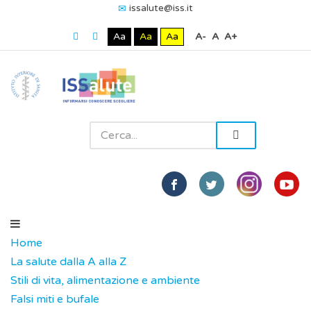
issalute@iss.it
Aa
Aa
Aa
A-
A
A+
Home
La salute dalla A alla Z
Stili di vita, alimentazione e ambiente
Falsi miti e bufale