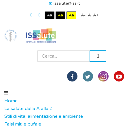
issalute@iss.it
Aa
Aa
Aa
A-
A
A+
Home
La salute dalla A alla Z
Stili di vita, alimentazione e ambiente
Falsi miti e bufale