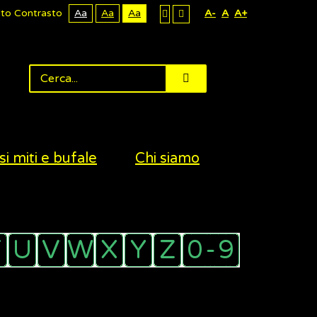
lto Contrasto
Aa
Aa
Aa
A-
A
A+
si miti e bufale
Chi siamo