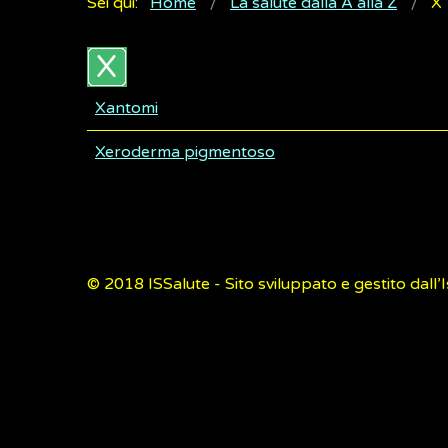
Sei qui:
Home
La salute dalla A alla Z
X
Xantomi
Xeroderma pigmentoso
© 2018
ISSalute - Sito sviluppato e gestito dall’