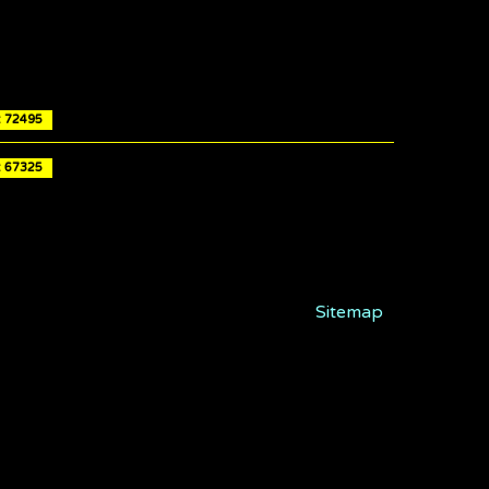
e: 72495
e: 67325
Sitemap