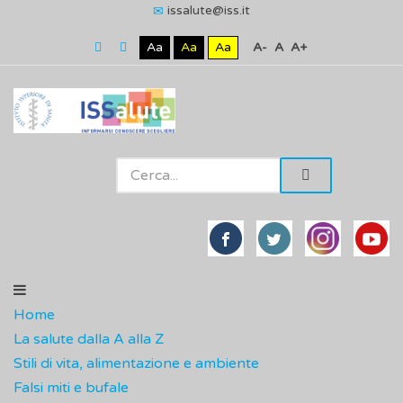
issalute@iss.it
Aa
Aa
Aa
A-
A
A+
Home
La salute dalla A alla Z
Stili di vita, alimentazione e ambiente
Falsi miti e bufale