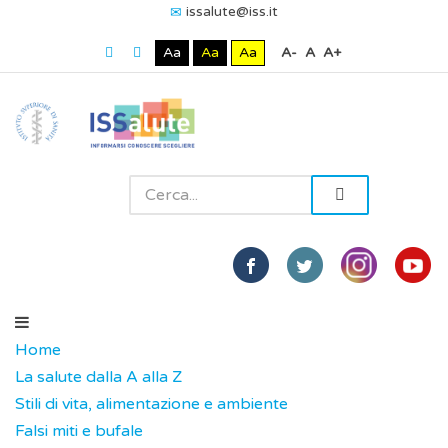
issalute@iss.it
Aa
Aa
Aa
A-
A
A+
Home
La salute dalla A alla Z
Stili di vita, alimentazione e ambiente
Falsi miti e bufale