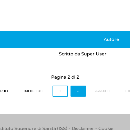
Autore
Scritto da Super User
Pagina 2 di 2
IZIO
INDIETRO
1
2
AVANTI
FI
Istituto Superiore di Sanità (ISS) -
Disclaimer
-
Cookie