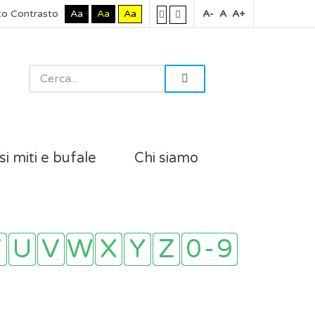
to Contrasto
Aa
Aa
Aa
A-
A
A+
si miti e bufale
Chi siamo