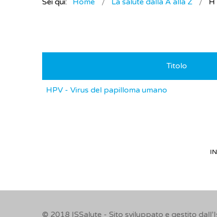
Sei qui:
Home
La salute dalla A alla Z
H
Titolo
HPV - Virus del papilloma umano
IN
© 2018
ISSalute - Sito sviluppato e gestito dall’