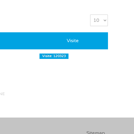
Visite
Visite: 120323
NE
Sitemap