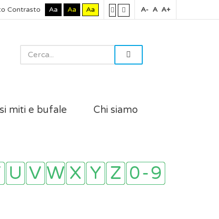
to Contrasto
Aa
Aa
Aa
A-
A
A+
si miti e bufale
Chi siamo