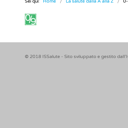
Sei qui:
Home
La salute dalla A alla Z
0
© 2018
ISSalute - Sito sviluppato e gestito dall’