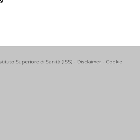
-9
Istituto Superiore di Sanità (ISS) -
Disclaimer
-
Cookie