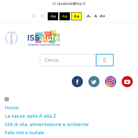
issalute@iss.it
Aa
Aa
Aa
A-
A
A+
Home
La salute dalla A alla Z
Stili di vita, alimentazione e ambiente
Falsi miti e bufale