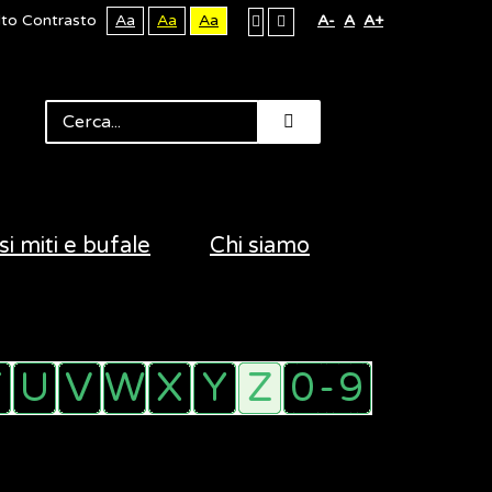
lto Contrasto
Aa
Aa
Aa
A-
A
A+
si miti e bufale
Chi siamo