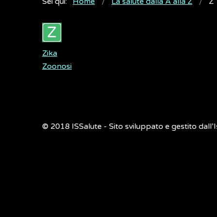
Sei qui:
Home
La salute dalla A alla Z
Z
Zika
Zoonosi
© 2018
ISSalute - Sito sviluppato e gestito dall’