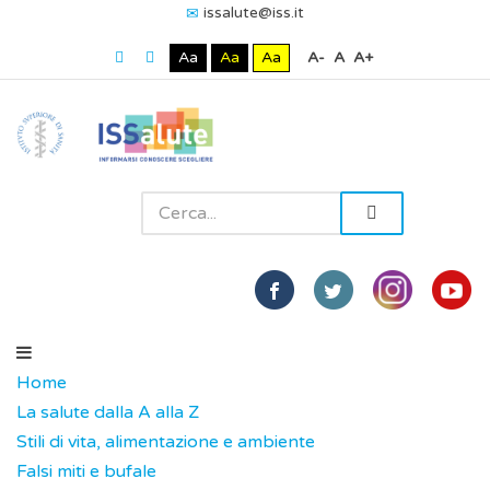
issalute@iss.it
Aa
Aa
Aa
A-
A
A+
Home
La salute dalla A alla Z
Stili di vita, alimentazione e ambiente
Falsi miti e bufale