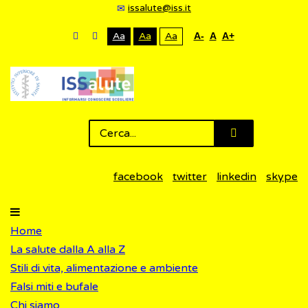
issalute@iss.it
Aa
Aa
Aa
A-
A
A+
facebook
twitter
linkedin
skype
Home
La salute dalla A alla Z
Stili di vita, alimentazione e ambiente
Falsi miti e bufale
Chi siamo