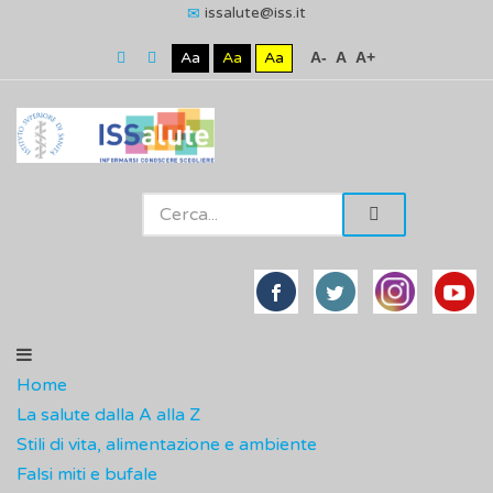
issalute@iss.it
Aa
Aa
Aa
A-
A
A+
Home
La salute dalla A alla Z
Stili di vita, alimentazione e ambiente
Falsi miti e bufale