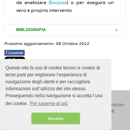
da analizzare (
biopsia
) o per eseguire un
vero e proprio intervento.
BIBLIOGRAFIA
Prossimo aggiornamento: 08 Ottobre 2022
National Institutes of Health (NIH). National
Cancer Institute.
NCI Dictionary of Cancer
f
Condividi
Terms. Laparoscopy
. (Inglese)
Questo sito fa uso di cookie tecnici e cookie di
1
1
1
1
1
Rating 2.15 (13 Votes)
Mayo Clinic.
Minimally invasive surgery
terze parti per migliorare l’esperienza di
navigazione degli utenti e per raccogliere
(Inglese)
informazioni sull’utilizzo del sito stesso.
NHS.
Laparoscopy (keyhole surgery)
.
Proseguendo nella navigazione si accetta l’uso
(Inglese)
dei cookie.
Per saperne di più
© 2018
ISSalute - Sito sviluppato e gestito dall’Istituto
Superiore di Sanità (ISS) -
Disclaimer
-
Cookie
Accetto
Sitemap