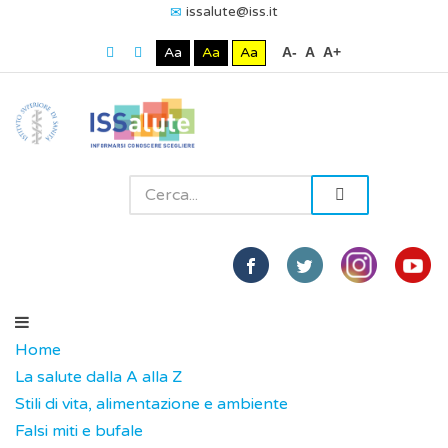
issalute@iss.it
Aa
Aa
Aa
A-
A
A+
Home
La salute dalla A alla Z
Stili di vita, alimentazione e ambiente
Falsi miti e bufale