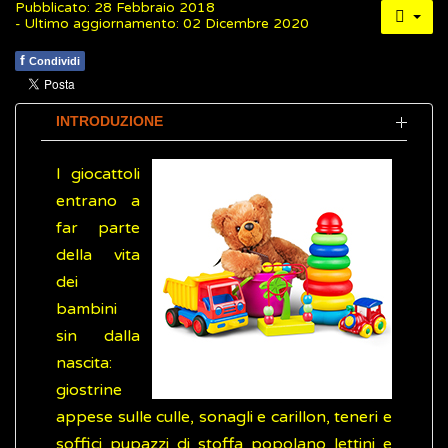
Pubblicato: 28 Febbraio 2018
- Ultimo aggiornamento: 02 Dicembre 2020
f
Condividi
INTRODUZIONE
I giocattoli
entrano a
far parte
della vita
dei
bambini
sin dalla
nascita:
giostrine
appese sulle culle, sonagli e carillon, teneri e
soffici pupazzi di stoffa popolano lettini e