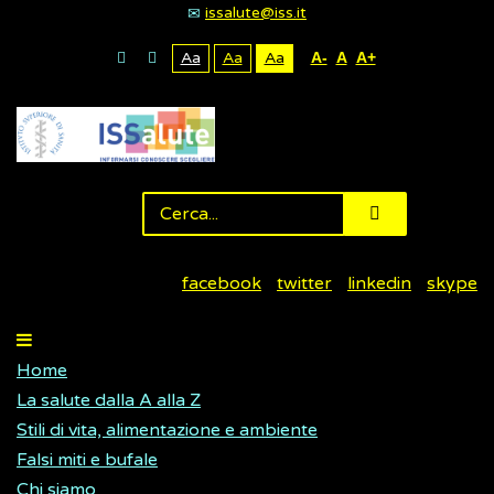
issalute@iss.it
Aa
Aa
Aa
A-
A
A+
facebook
twitter
linkedin
skype
Home
La salute dalla A alla Z
Stili di vita, alimentazione e ambiente
Falsi miti e bufale
Chi siamo