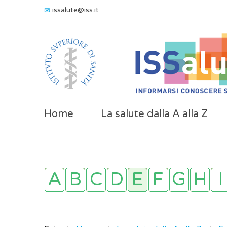
issalute@iss.it
Home
La salute dalla A alla Z