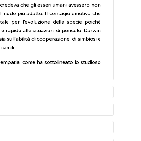
i, credeva che gli esseri umani avessero non
el modo più adatto. Il contagio emotivo che
ale per l'evoluzione della specie poiché
 rapido alle situazioni di pericolo. Darwin
a sull'abilità di cooperazione, di simbiosi e
 simili.
i empatia, come ha sottolineato lo studioso
 a tutte le persone e composto da quattro
rche su un particolare tipo di neuroni, che
sa dalla simpatia all'empatia
ispecchiare una specifica azione motoria nel
ndere il punto di vista dell'altro facendo,