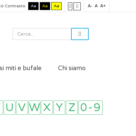
to Contrasto
Aa
Aa
Aa
A-
A
A+
si miti e bufale
Chi siamo