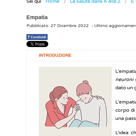
Sei qui:
Home
La salute dalla A alla Z
E
Empatia
Pubblicato: 27 Dicembre 2022
- Ultimo aggiornamen
f
Condividi
INTRODUZIONE
L'empatia
neuroni 
dato un g
L'empatia
corpo di 
una pass
L'idea c