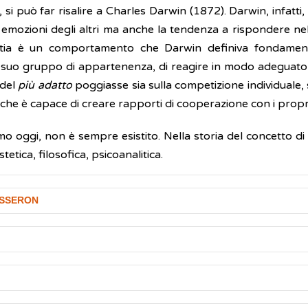
 si può far risalire a Charles Darwin (1872). Darwin, infatt
le emozioni degli altri ma anche la tendenza a rispondere n
atia è un comportamento che Darwin definiva fondament
l suo gruppo di appartenenza, di reagire in modo adeguato e
 del
più adatto
poggiasse sia sulla competizione individuale, si
 che è capace di creare rapporti di cooperazione con i propri
o oggi, non è sempre esistito. Nella storia del concetto d
tetica, filosofica, psicoanalitica.
ISSERON
 Tisseron presenta un modello di empatia di base, comune
onenti dell'empatia:
omo Rizzolatti rese pubblici i risultati delle proprie rice
bambino riesce a distinguere tra sé e l'altro e, quindi, pas
 proprio per mettere in risalto la loro particolarità̀ nel r
i quattro anni e mezzo e consiste nella capacità di compre