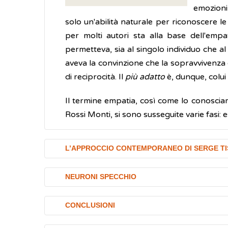
emozioni,
solo un'abilità naturale per riconoscere 
per molti autori sta alla base dell'emp
permetteva, sia al singolo individuo che a
aveva la convinzione che la sopravvivenza
di reciprocità. Il
più adatto
è, dunque, colui
Il termine empatia, così come lo conosciam
Rossi Monti, si sono susseguite varie fasi: es
L’APPROCCIO CONTEMPORANEO DI SERGE T
Nel 2013 lo psicoanalista francese Serge
NEURONI SPECCHIO
strati che corrispondono alle quattro comp
Nel 1996 l'
equipe
del neuroscienziato Giac
empatia emotiva,
appare non appena il 
CONCLUSIONI
battezzò con il nome di “neuroni specchio”
empatia cognitiva
, compare intorno a