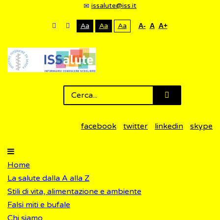
issalute@iss.it
Aa
Aa
Aa
A-
A
A+
facebook
twitter
linkedin
skype
Home
La salute dalla A alla Z
Stili di vita, alimentazione e ambiente
Falsi miti e bufale
Chi siamo