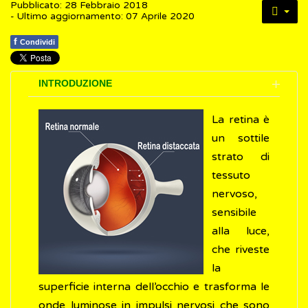
Pubblicato: 28 Febbraio 2018
- Ultimo aggiornamento: 07 Aprile 2020
f
Condividi
INTRODUZIONE
La retina è
un sottile
strato di
tessuto
nervoso,
sensibile
alla luce,
che riveste
la
superficie interna dell’occhio e trasforma le
onde luminose in impulsi nervosi che sono