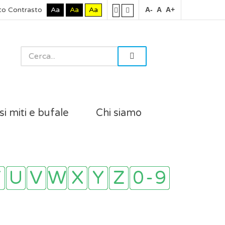
to Contrasto
Aa
Aa
Aa
A-
A
A+
si miti e bufale
Chi siamo