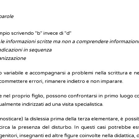
parole
mpio scrivendo "b" invece di "d"
e le informazioni scritte ma non a comprendere informazio
indicazioni in sequenza
ganizzazione
ado variabile e accompagnarsi a problemi nella scrittura e ne
 commettere errori, rimanere indietro e non imparare.
re nel proprio figlio, possono confrontarsi in primo luogo c
almente indirizzati ad una visita specialistica.
icare) la dislessia prima della terza elementare, è possibile,
irca la presenza del disturbo. In questi casi potrebbe e
genitori, insegnanti ed altre figure coinvolte nella didattica, 