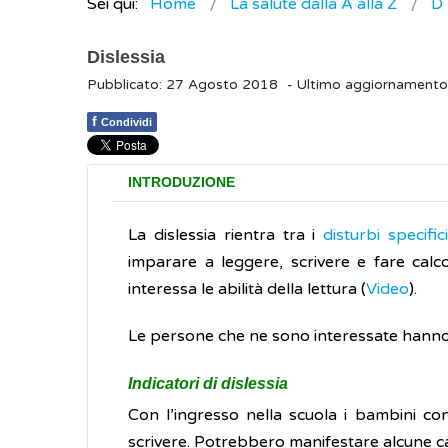
Sei qui:
Home
La salute dalla A alla Z
D
Dislessia
Pubblicato: 27 Agosto 2018
- Ultimo aggiornamento
f
Condividi
INTRODUZIONE
La dislessia rientra tra i
disturbi specifi
imparare a leggere, scrivere e fare calco
interessa le abilità della lettura (
Video
).
Le persone che ne sono interessate hanno 
Indicatori di dislessia
Con l’ingresso nella scuola i bambini con
scrivere. Potrebbero manifestare alcune ca