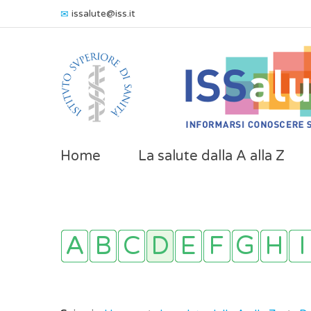
issalute@iss.it
Home
La salute dalla A alla Z