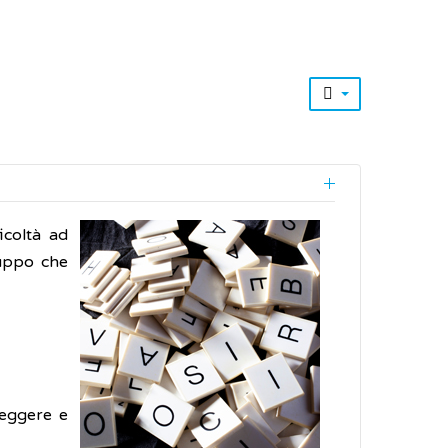
icoltà ad
luppo che
leggere e