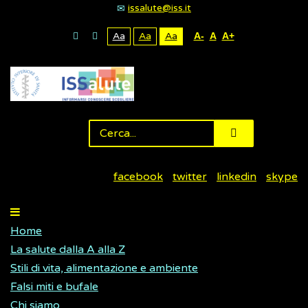
issalute@iss.it
Aa
Aa
Aa
A-
A
A+
facebook
twitter
linkedin
skype
Home
La salute dalla A alla Z
Stili di vita, alimentazione e ambiente
Falsi miti e bufale
Chi siamo