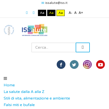
issalute@iss.it
Aa
Aa
Aa
A-
A
A+
Home
La salute dalla A alla Z
Stili di vita, alimentazione e ambiente
Falsi miti e bufale