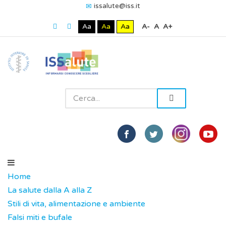
issalute@iss.it
Aa
Aa
Aa
A-
A
A+
Home
La salute dalla A alla Z
Stili di vita, alimentazione e ambiente
Falsi miti e bufale