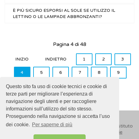
È PIÙ SICURO ESPORSI AL SOLE SE UTILIZZO IL
LETTINO O LE LAMPADE ABBRONZANTI?
Pagina 4 di 48
INIZIO
INDIETRO
1
2
3
4
5
6
7
8
9
10
AVANTI
FINE
Questo sito fa uso di cookie tecnici e cookie di
terze parti per migliorare l’esperienza di
navigazione degli utenti e per raccogliere
informazioni sull’utilizzo del sito stesso.
Proseguendo nella navigazione si accetta l’uso
dei cookie.
Per saperne di più
© 2018
ISSalute - Sito sviluppato e gestito dall’Istituto
Superiore di Sanità (ISS) -
Disclaimer
-
Cookie