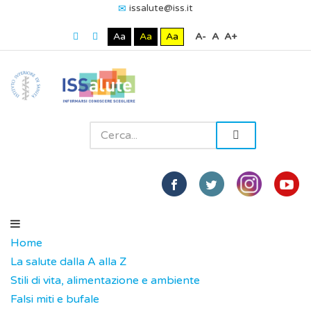
issalute@iss.it
Aa
Aa
Aa
A-
A
A+
Home
La salute dalla A alla Z
Stili di vita, alimentazione e ambiente
Falsi miti e bufale