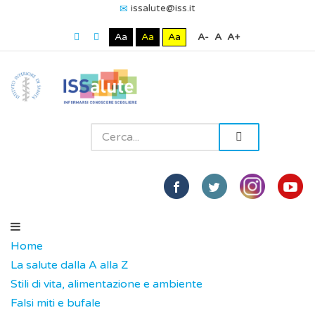
issalute@iss.it
Aa
Aa
Aa
A-
A
A+
Home
La salute dalla A alla Z
Stili di vita, alimentazione e ambiente
Falsi miti e bufale