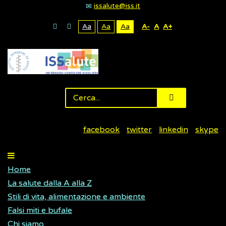
issalute@iss.it
Aa
Aa
Aa
A-
A
A+
facebook
twitter
linkedin
skype
Home
La salute dalla A alla Z
Stili di vita, alimentazione e ambiente
Falsi miti e bufale
Chi siamo