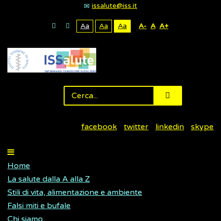
issalute@iss.it
Aa
Aa
Aa
A-
A
A+
facebook
twitter
linkedin
skype
Home
La salute dalla A alla Z
Stili di vita, alimentazione e ambiente
Falsi miti e bufale
Chi siamo