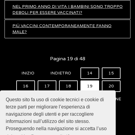
NEL PRIMO ANNO DI VITA I BAMBINI SONO TROPPO
DEBOLI PER ESSERE VACCINATI?
PIÙ VACCINI CONTEMPORANEAMENTE FANNO
MALE?
Pagina 19 di 48
INIZIO
INDIETRO
14
15
16
17
18
19
20
21
22
23
AVANTI
FINE
Questo sito fa uso di cookie tecnici e cookie di
terze parti per migliorare l’esperienza di
navigazione degli utenti e per raccogliere
informazioni sull’utilizzo del sito stesso.
Proseguendo nella navigazione si accetta l’uso