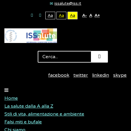
issalute@iss.it
Aa
Aa
Aa
A-
A
A+
facebook
twitter
linkedin
skype
Home
La salute dalla A alla Z
Stili di vita, alimentazione e ambiente
Falsi miti e bufale
Chi siamo