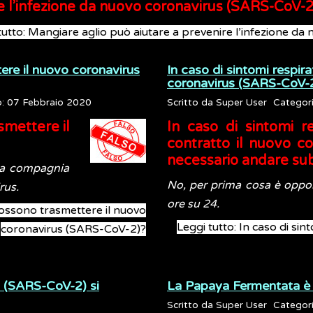
e l’infezione da nuovo coronavirus (SARS-CoV-2
tutto: Mangiare aglio può aiutare a prevenire l’infezione d
ere il nuovo coronavirus
In caso di sintomi respira
coronavirus (SARS-CoV-2
o: 07 Febbraio 2020
Scritto da
Super User
Categor
smettere il
In caso di sintomi r
contratto il nuovo c
necessario andare sub
da compagnia
No, per prima cosa è oppor
rus.
ore su 24.
possono trasmettere il nuovo
Leggi tutto: In caso di sin
coronavirus (SARS-CoV-2)?
s (SARS-CoV-2) si
La Papaya Fermentata è un
Scritto da
Super User
Categor