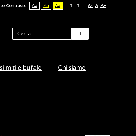
lto Contrasto
Aa
Aa
Aa
A-
A
A+
si miti e bufale
Chi siamo