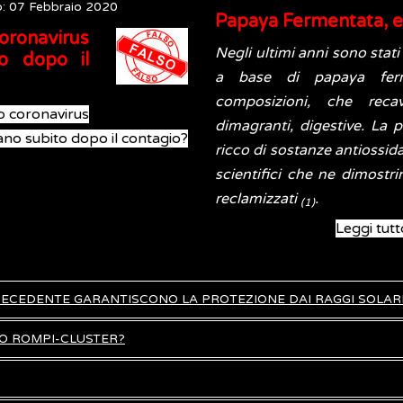
o: 07 Febbraio 2020
Papaya Fermentata, eli
oronavirus
Negli ultimi anni sono stati
to dopo il
a base di papaya fer
composizioni, che recava
vo coronavirus
dimagranti, digestive. La
no subito dopo il contagio?
ricco di sostanze antiossid
scientifici che ne dimostrin
reclamizzati
.
(1)
Leggi tutt
PRECEDENTE GARANTISCONO LA PROTEZIONE DAI RAGGI SOLAR
CO ROMPI-CLUSTER?