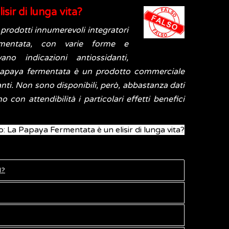
sir di lunga vita?
 prodotti innumerevoli integratori
mentata, con varie forme e
no indicazioni antiossidanti,
 papaya fermentata è un prodotto commerciale
anti. Non sono disponibili, però, abbastanza dati
o con attendibilità i particolari effetti benefici
o: La Papaya Fermentata è un elisir di lunga vita?
I?