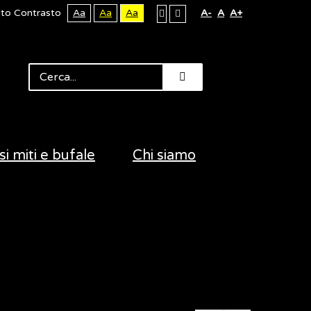
lto Contrasto
Aa
Aa
Aa
A-
A
A+
si miti e bufale
Chi siamo