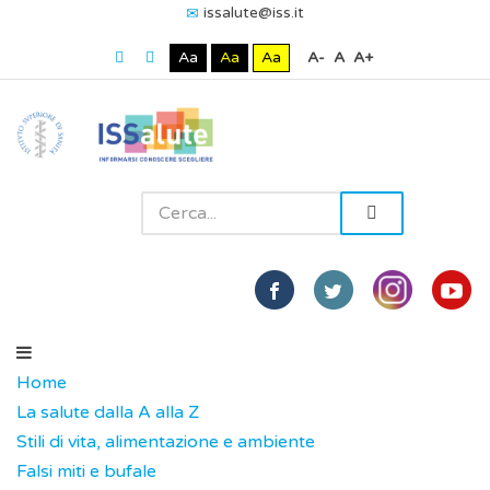
issalute@iss.it
Aa
Aa
Aa
A-
A
A+
Home
La salute dalla A alla Z
Stili di vita, alimentazione e ambiente
Falsi miti e bufale