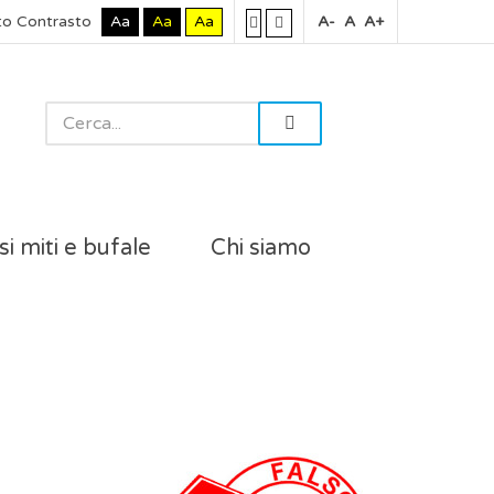
to Contrasto
Aa
Aa
Aa
A-
A
A+
si miti e bufale
Chi siamo