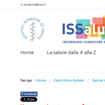
issalute@iss.it
Home
La salute dalla A alla Z
Sei qui:
Home
Falsi miti e bufale
Salute 
f
Condividi