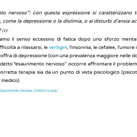
o nervoso”: con questa espressione si caratterizzano t
re, come la depressione o la distimia, o ai disturbi d’ansia
e
.
(1)
amo il senso eccessivo di fatica dopo uno sforzo mentale,
fficoltà a rilassarsi, le
vertigini
, l'insonnia, le cefalee, l'umore i
ne soffra di depressione (con una prevalenza maggiore nelle 
siddetto “esaurimento nervoso” occorre affrontare il proble
corretta terapia sia da un punto di vista psicologico (psic
 medico).
Esaurimento nervoso: sintomi e cura