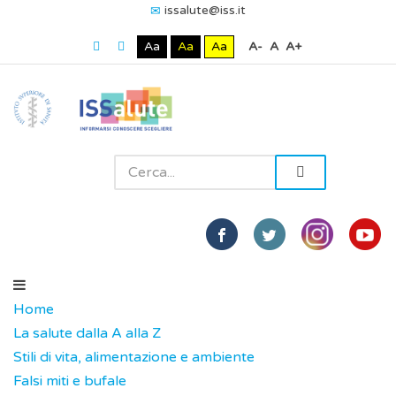
issalute@iss.it
Aa
Aa
Aa
A-
A
A+
Home
La salute dalla A alla Z
Stili di vita, alimentazione e ambiente
Falsi miti e bufale