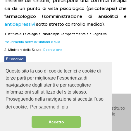
l'insieme dei sintomi, predispone una corretta terapia
sia da un punto di vista psicologico (psicoterapia) che
farmacologico (somministrazione di ansiolitici e
antidepressivi
sotto stretto controllo medico).
1. Istituto di Psicologia e Psicoterapia Comportamentale e Cognitiva.
Esaurimento nervoso: sintomi e cura
2. Ministero della Salute.
Depressione
f
Condividi
Questo sito fa uso di cookie tecnici e cookie di
Pubblicato: 28 Febbraio 2018
terze parti per migliorare l’esperienza di
navigazione degli utenti e per raccogliere
informazioni sull’utilizzo del sito stesso.
Proseguendo nella navigazione si accetta l’uso
dei cookie.
Per saperne di più
© 2018
ISSalute - Sito sviluppato e gestito dall’Istituto
Superiore di Sanità (ISS) -
Disclaimer
-
Cookie
Accetto
Sitemap