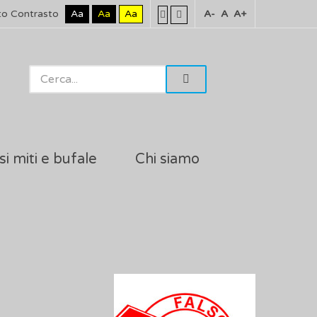
to Contrasto
Aa
Aa
Aa
A-
A
A+
si miti e bufale
Chi siamo