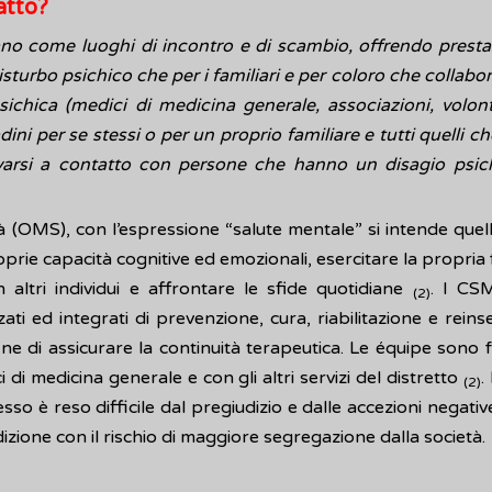
atto?
ano come luoghi di incontro e di scambio, offrendo prestaz
turbo psichico che per i familiari e per coloro che collabo
ichica (medici di medicina generale, associazioni, volont
tadini per se stessi o per un proprio familiare e tutti quelli 
ovarsi a contatto con persone che hanno un disagio psic
 (OMS), con l’espressione “salute mentale” si intende quel
roprie capacità cognitive ed emozionali, esercitare la propria 
n altri individui e affrontare le sfide quotidiane
. I CSM
(2)
ati ed integrati di prevenzione, cura, riabilitazione e rein
ne di assicurare la continuità terapeutica. Le équipe sono f
 di medicina generale e con gli altri servizi del distretto
.
(2)
esso è reso difficile dal pregiudizio e dalle accezioni nega
dizione con il rischio di maggiore segregazione dalla società.