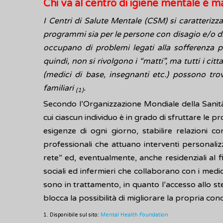
Chi va al centro di igiene mentale è m
I Centri di Salute Mentale (CSM) si caratterizz
programmi sia per le persone con disagio e/o dis
occupano di problemi legati alla sofferenza ps
quindi, non si rivolgono i “matti”, ma tutti i cit
(medici di base, insegnanti etc.) possono tr
familiari
.
(1)
Secondo l’Organizzazione Mondiale della Sanità
cui ciascun individuo è in grado di sfruttare le p
esigenze di ogni giorno, stabilire relazioni co
professionali che attuano interventi personalizz
rete” ed, eventualmente, anche residenziali al fi
sociali ed infermieri che collaborano con i medici
sono in trattamento, in quanto l’accesso allo st
blocca la possibilità di migliorare la propria con
1. Disponibile sul sito:
Mental Health Foundation