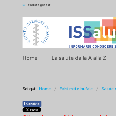
issalute@iss.it
Home
La salute dalla A alla Z
Sei qui:
Home
Falsi miti e bufale
Salute 
f
Condividi