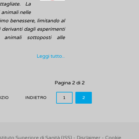
agliate. La
 animali nelle
simo benessere, limitando al
i derivanti dagli esperimenti
animali sottoposti alle
Leggi tutto...
Pagina 2 di 2
IZIO
INDIETRO
1
2
AVANTI
FI
Istituto Superiore di Sanità (ISS) -
Disclaimer
-
Cookie