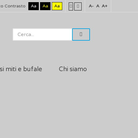
to Contrasto
Aa
Aa
Aa
A-
A
A+
si miti e bufale
Chi siamo