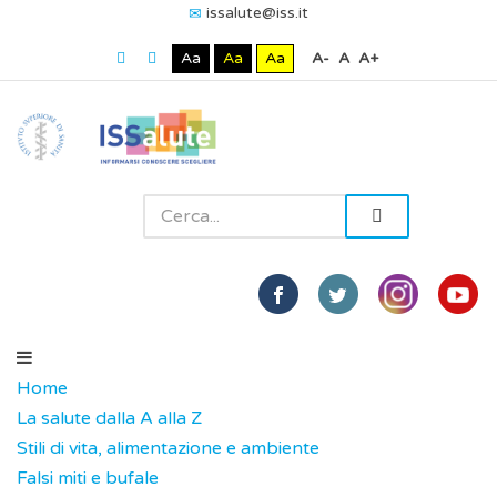
issalute@iss.it
Aa
Aa
Aa
A-
A
A+
Home
La salute dalla A alla Z
Stili di vita, alimentazione e ambiente
Falsi miti e bufale