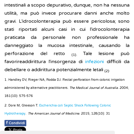
intestinali a scopo depurativo, dunque, non ha nessuna
utilità, ma può invece procurare danni anche molto
gravi. L'idrocolonterapia può essere pericolosa; sono
stati riportati alcuni casi in cui l'idrocolonterapia
praticata da personale non professionale ha
danneggiato la mucosa intestinale, causando la
perforazione del retto
Tale lesione può
(1).
favorireaddirittura l'insorgenza di
infezioni
difficili da
debellare o addirittura potenzialmente letali
.
(2)
1. Handley DV, Rieger NA, Rodda DJ. Rectal perforation from colonic irrigation
administered by alternative practitioners.
The Medical Journal of Australia
. 2004;
181(10): 575-576
2. Dore M, Gleeson T.
Escherichia coli Septic Shock Following Colonic
Hydrotherapy
.
The American Journal of Medicine
. 2015; 128(10): 31
f
Condividi