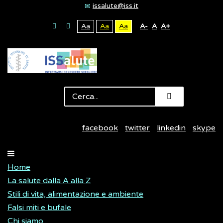
issalute@iss.it
Aa
Aa
Aa
A-
A
A+
facebook
twitter
linkedin
skype
Home
La salute dalla A alla Z
Stili di vita, alimentazione e ambiente
Falsi miti e bufale
Chi siamo