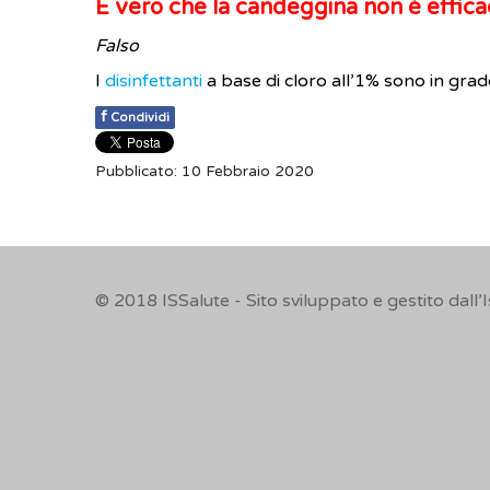
È vero che la candeggina non è efficac
Falso
I
disinfettanti
a base di cloro all’1% sono in grad
f
Condividi
Pubblicato: 10 Febbraio 2020
© 2018
ISSalute - Sito sviluppato e gestito dall’