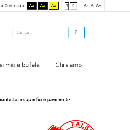
to Contrasto
Aa
Aa
Aa
A-
A
A+
si miti e bufale
Chi siamo
sinfettare superfici e pavimenti?