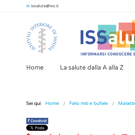
issalute@iss.it
Home
La salute dalla A alla Z
Sei qui:
Home
Falsi miti e bufale
Malattie
f
Condividi