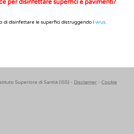
e per disinfettare superfici e pavimenti?
o di disinfettare le superfici distruggendo i
virus
.
Istituto Superiore di Sanità (ISS) -
Disclaimer
-
Cookie