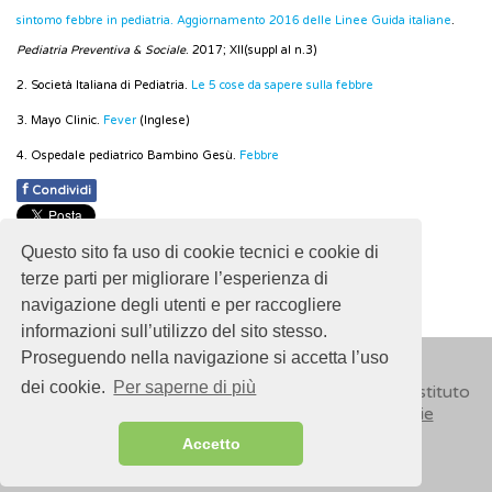
sintomo febbre in pediatria. Aggiornamento 2016 delle Linee Guida italiane
.
Pediatria Preventiva & Sociale
. 2017; XII(suppl al n.3)
2. Società Italiana di Pediatria.
Le 5 cose da sapere sulla febbre
3. Mayo Clinic.
Fever
(Inglese)
4. Ospedale pediatrico Bambino Gesù.
Febbre
f
Condividi
Pubblicato: 21 Maggio 2019
Questo sito fa uso di cookie tecnici e cookie di
- Ultimo aggiornamento: 30 Ottobre 2024
terze parti per migliorare l’esperienza di
navigazione degli utenti e per raccogliere
informazioni sull’utilizzo del sito stesso.
Proseguendo nella navigazione si accetta l’uso
dei cookie.
Per saperne di più
© 2018
ISSalute - Sito sviluppato e gestito dall’Istituto
Superiore di Sanità (ISS) -
Disclaimer
-
Cookie
Accetto
Sitemap