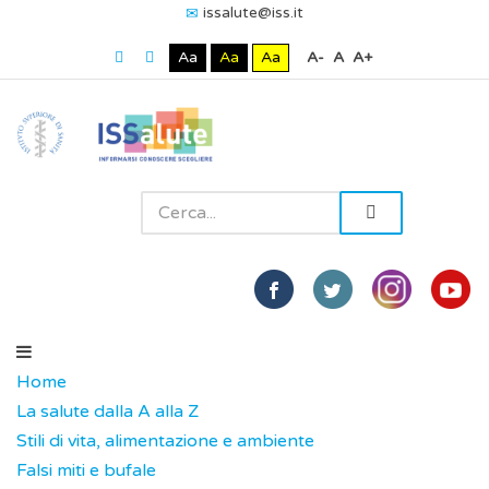
issalute@iss.it
Aa
Aa
Aa
A-
A
A+
Home
La salute dalla A alla Z
Stili di vita, alimentazione e ambiente
Falsi miti e bufale