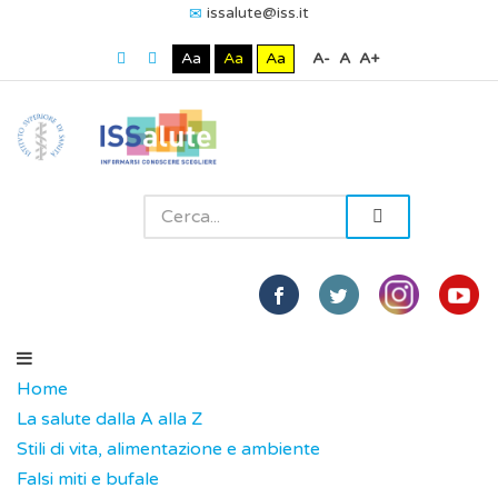
issalute@iss.it
Aa
Aa
Aa
A-
A
A+
Home
La salute dalla A alla Z
Stili di vita, alimentazione e ambiente
Falsi miti e bufale