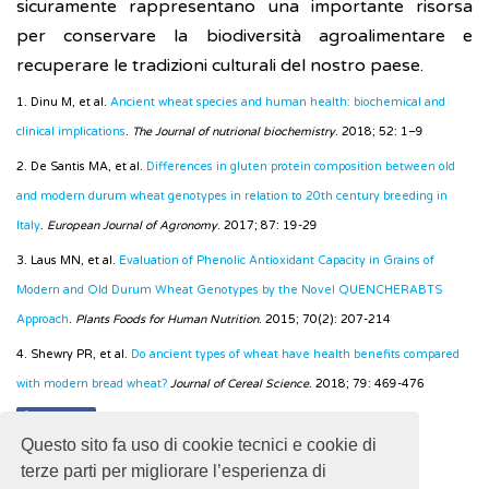
sicuramente rappresentano una importante risorsa
per conservare la biodiversità agroalimentare e
recuperare le tradizioni culturali del nostro paese.
1. Dinu M, et al.
Ancient wheat species and human health: biochemical and
clinical implications
.
The Journal of nutrional biochemistry
. 2018; 52: 1–9
2. De Santis MA, et al.
Differences in gluten protein composition between old
and modern durum wheat genotypes in relation to 20th century breeding in
Italy
.
European Journal of Agronomy
. 2017; 87: 19-29
3. Laus MN, et al.
Evaluation of Phenolic Antioxidant Capacity in Grains of
Modern and Old Durum Wheat Genotypes by the Novel QUENCHERABTS
Approach
.
Plants Foods for Human Nutrition
. 2015; 70(2): 207-214
4. Shewry PR, et al.
Do ancient types of wheat have health benefits compared
with modern bread wheat?
Journal of Cereal Science
. 2018; 79: 469-476
f
Condividi
Questo sito fa uso di cookie tecnici e cookie di
terze parti per migliorare l’esperienza di