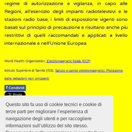
regime di autorizzazione e vigilanza, in capo alle
Regioni, all'esercizio degli impianti radiotelevisivi e le
stazioni radio base; i limiti di esposizione vigenti sono
basati sul principio di precauzione e risultano anche più
restrittivi di quelli raccomandati e applicati a livello
internazionale e nell'Unione Europea.
World Health Organization.
Electromagnetic fields (ECF)
Istituto Superiore di Sanità (ISS).
Salute e campi elettromagnetici. Protezione
dalle radiazioni non ionizzanti
f
Condividi
Pubblicato: 28 Febbraio 2018
Questo sito fa uso di cookie tecnici e cookie di
- Ultimo aggiornamento: 30 Ottobre 2024
terze parti per migliorare l’esperienza di
navigazione degli utenti e per raccogliere
informazioni sull’utilizzo del sito stesso.