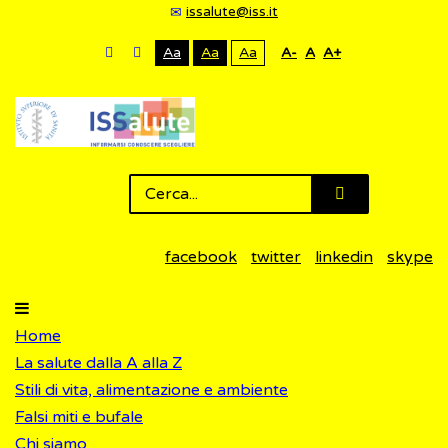
issalute@iss.it
Aa
Aa
Aa
A-
A
A+
facebook
twitter
linkedin
skype
Home
La salute dalla A alla Z
Stili di vita, alimentazione e ambiente
Falsi miti e bufale
Chi siamo