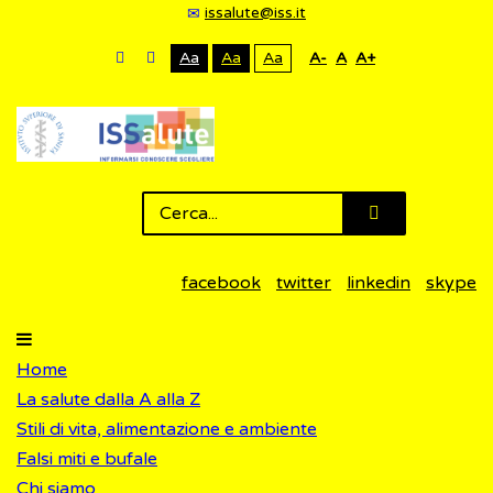
issalute@iss.it
Aa
Aa
Aa
A-
A
A+
facebook
twitter
linkedin
skype
Home
La salute dalla A alla Z
Stili di vita, alimentazione e ambiente
Falsi miti e bufale
Chi siamo