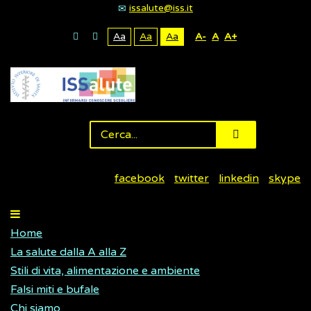
issalute@iss.it
Aa
Aa
Aa
A-
A
A+
facebook
twitter
linkedin
skype
Home
La salute dalla A alla Z
Stili di vita, alimentazione e ambiente
Falsi miti e bufale
Chi siamo