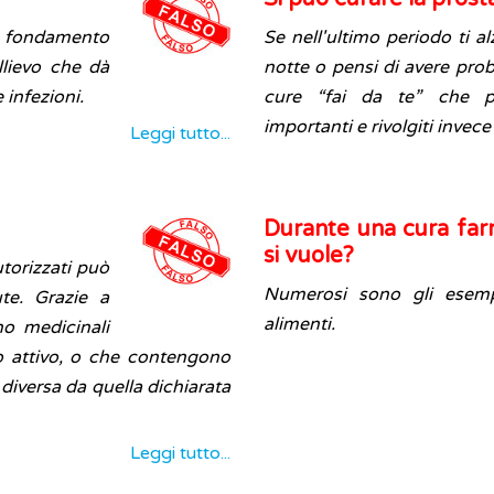
n fondamento
Se nell'ultimo periodo ti a
llievo che dà
notte o pensi di avere prob
infezioni.
cure “fai da te” che p
importanti e rivolgiti invece
Leggi tutto...
Durante una cura far
si vuole?
torizzati può
Numerosi sono gli esempi
te. Grazie a
alimenti.
o medicinali
io attivo, o che contengono
 diversa da quella dichiarata
Leggi tutto...