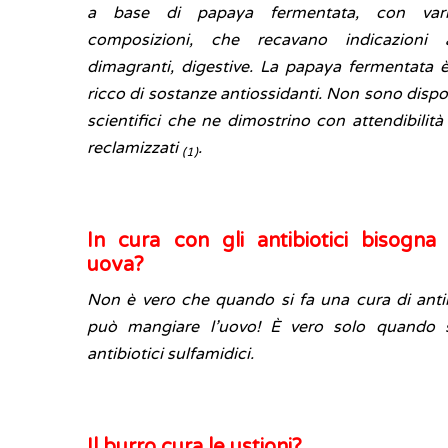
a base di papaya fermentata, con var
composizioni, che recavano indicazioni an
dimagranti, digestive. La papaya fermentata
ricco di sostanze antiossidanti. Non sono dispon
scientifici che ne dimostrino con attendibilità i
reclamizzati
.
(1)
In cura con gli antibiotici bisogna 
uova?
Non è vero che quando si fa una cura di antib
può mangiare l’uovo! È vero solo quando 
antibiotici sulfamidici.
Il burro cura le ustioni?