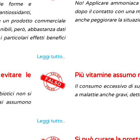
No! Applicare ammoniaca o 
ie forme e
dopo il contatto con una m
tiossidanti,
anche peggiorare la situazi
 è un prodotto commerciale
ibili, però, abbastanza dati
 particolari effetti benefici
Leggi tutto...
evitare le
Più vitamine assumo 
Il consumo eccessivo di su
iotici non si
a malattie anche gravi, dett
si assumono
Leggi tutto...
Si può curare la prost