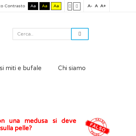
to Contrasto
Aa
Aa
Aa
A-
A
A+
si miti e bufale
Chi siamo
con una medusa si deve
ulla pelle?