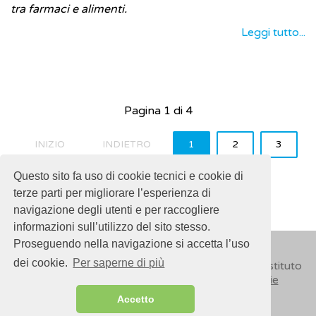
tra farmaci e alimenti.
Leggi tutto...
Pagina 1 di 4
INIZIO
INDIETRO
1
2
3
4
AVANTI
FINE
Questo sito fa uso di cookie tecnici e cookie di
terze parti per migliorare l’esperienza di
navigazione degli utenti e per raccogliere
informazioni sull’utilizzo del sito stesso.
Proseguendo nella navigazione si accetta l’uso
dei cookie.
Per saperne di più
© 2018
ISSalute - Sito sviluppato e gestito dall’Istituto
Superiore di Sanità (ISS) -
Disclaimer
-
Cookie
Accetto
Sitemap