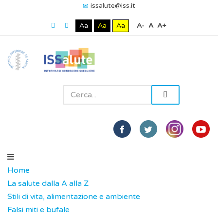
issalute@iss.it
Aa
Aa
Aa
A-
A
A+
Home
La salute dalla A alla Z
Stili di vita, alimentazione e ambiente
Falsi miti e bufale