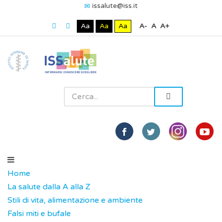
issalute@iss.it
Aa
Aa
Aa
A-
A
A+
Home
La salute dalla A alla Z
Stili di vita, alimentazione e ambiente
Falsi miti e bufale