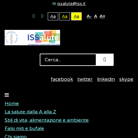
issalute@iss.it
Aa
Aa
Aa
A-
A
A+
facebook
twitter
linkedin
skype
Home
La salute dalla A alla Z
Stili di vita, alimentazione e ambiente
Falsi miti e bufale
Chi siamo