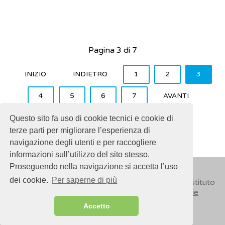
Pagina 3 di 7
INIZIO
INDIETRO
1
2
3
4
5
6
7
AVANTI
FINE
Questo sito fa uso di cookie tecnici e cookie di
terze parti per migliorare l’esperienza di
navigazione degli utenti e per raccogliere
informazioni sull’utilizzo del sito stesso.
Proseguendo nella navigazione si accetta l’uso
dei cookie.
Per saperne di più
© 2018
ISSalute - Sito sviluppato e gestito dall’Istituto
Superiore di Sanità (ISS) -
Disclaimer
-
Cookie
Accetto
Sitemap