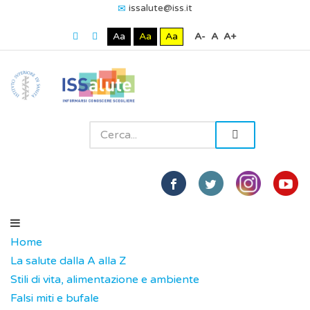
issalute@iss.it
Aa
Aa
Aa
A-
A
A+
Home
La salute dalla A alla Z
Stili di vita, alimentazione e ambiente
Falsi miti e bufale