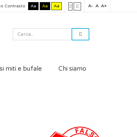
to Contrasto
Aa
Aa
Aa
A-
A
A+
si miti e bufale
Chi siamo