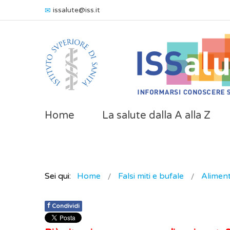
issalute@iss.it
Home
La salute dalla A alla Z
Sei qui:
Home
Falsi miti e bufale
Alimen
f
Condividi