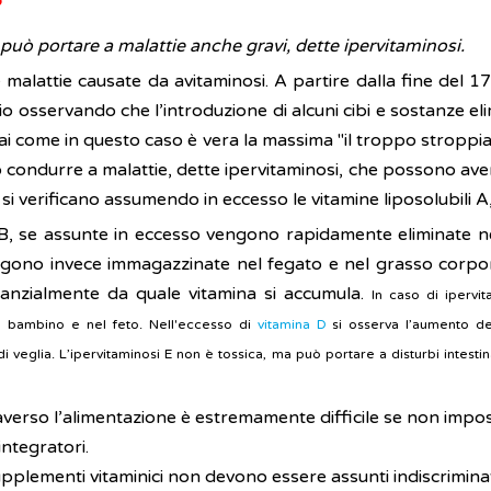
?
può portare a malattie anche gravi, dette ipervitaminosi.
 malattie causate da avitaminosi. A partire dalla fine del 1
 osservando che l’introduzione di alcuni cibi e sostanze eli
i come in questo caso è vera la massima "il troppo stroppia
ò condurre a malattie, dette ipervitaminosi, che possono a
 si verificano assumendo in eccesso le vitamine liposolubili A,
B, se assunte in eccesso vengono rapidamente eliminate nel
 vengono invece immagazzinate nel fegato e nel grasso corp
stanzialmente da quale vitamina si accumula.
In caso di ipervi
el bambino e nel feto. Nell'eccesso di
vitamina D
si osserva l’aumento dei
 di veglia. L’ipervitaminosi E non è tossica, ma può portare a disturbi intesti
verso l’alimentazione è estremamente difficile se non impossi
ntegratori.
ementi vitaminici non devono essere assunti indiscriminatame