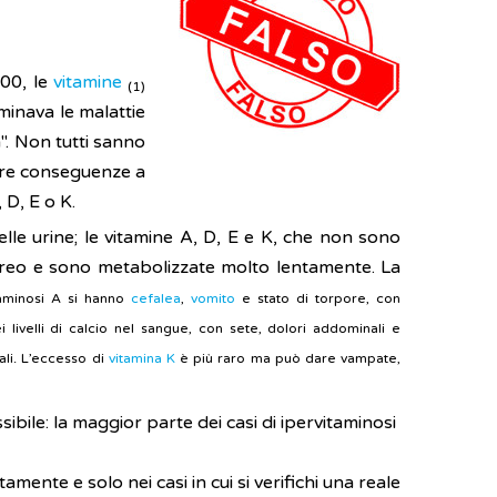
700, le
vitamine
(1)
minava le malattie
". Non tutti sanno
vere conseguenze a
 D, E o K.
le urine; le vitamine A, D, E e K, che non sono
oreo e sono metabolizzate molto lentamente. La
taminosi A si hanno
cefalea
,
vomito
e stato di torpore, con
 livelli di calcio nel sangue, con sete, dolori addominali e
nali. L’eccesso di
vitamina K
è più raro ma può dare vampate,
bile: la maggior parte dei casi di ipervitaminosi
nte e solo nei casi in cui si verifichi una reale