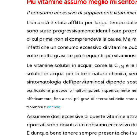
Più vitamine assumo meglio mi sento
Il consumo eccessivo di supplementi vitaminici 
L’umanità è stata afflitta per lungo tempo dalle
sono state progressivamente identificate proprio
di cui prima non si comprendeva la causa. Ma ma
infatti che un consumo eccessivo di vitamine pu
volte molto gravi. Le più frequenti ipervitaminosi
Le vitamine solubili in acqua, come la C
e le 
(2)
solubili in acqua per la loro natura chimica,
sintomatologia dell'ipervitaminosi dipende so
ossificazione precoce o malformazioni, rispettivamente n
affaticamento, fino a casi più gravi di alterazioni dello stato
trombosi e
anemia
.
Assumere dosi eccessive di queste vitamine attra
riportati sono dovuti a un consumo eccessivo di i
È dunque bene tenere sempre presente che i suppl