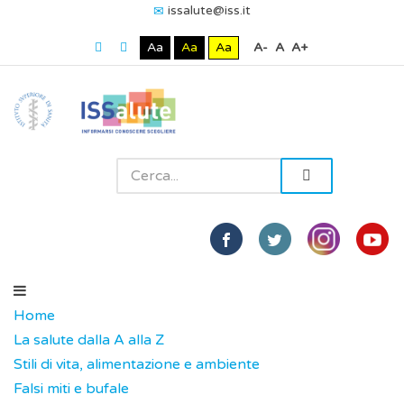
issalute@iss.it
Aa
Aa
Aa
A-
A
A+
Home
La salute dalla A alla Z
Stili di vita, alimentazione e ambiente
Falsi miti e bufale