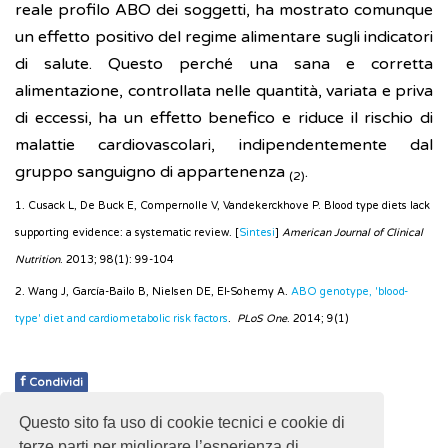
reale profilo ABO dei soggetti, ha mostrato comunque
un effetto positivo del regime alimentare sugli indicatori
di salute. Questo perché una sana e corretta
alimentazione, controllata nelle quantità, variata e priva
di eccessi, ha un effetto benefico e riduce il rischio di
malattie cardiovascolari, indipendentemente dal
gruppo sanguigno di appartenenza
.
(2)
1. Cusack L, De Buck E, Compernolle V, Vandekerckhove P. Blood type diets lack
supporting evidence: a systematic review. [
Sintesi
]
American Journal of Clinical
Nutrition
. 2013; 98(1): 99-104
2. Wang J, García-Bailo B, Nielsen DE, El-Sohemy A.
ABO genotype, 'blood-
type' diet and cardiometabolic risk factors
.
PLoS One
. 2014; 9(1)
f
Condividi
Questo sito fa uso di cookie tecnici e cookie di
Pubblicato: 04 Aprile 2019
terze parti per migliorare l’esperienza di